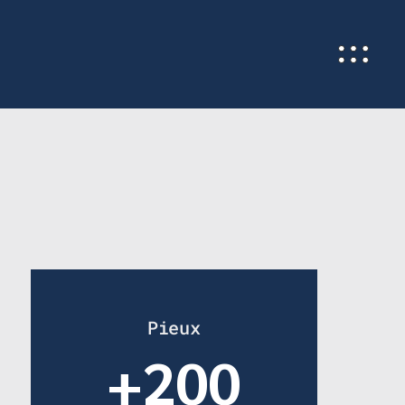
Pieux
+200